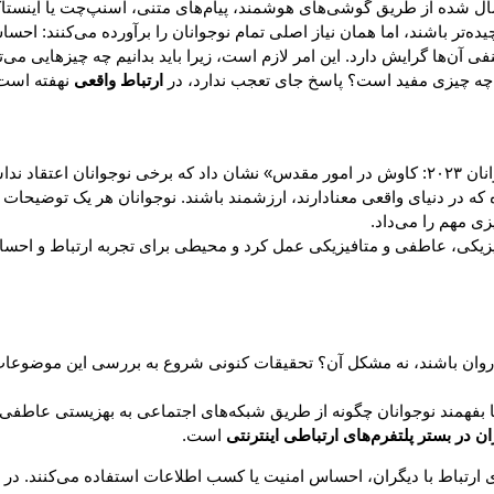
ر باشند، اما همان نیاز اصلی تمام نوجوانان را برآورده می‌کنند: احساس
 آن‌ها گرایش دارد. این امر لازم است، زیرا باید بدانیم چه چیزهایی می‌ت
 چه چیزی مفید است؟ پاسخ جای تعجب ندارد، در
ارتباط واقعی
نهفته است
گزارش اخیر موسسه تحقیقاتی Springtide با عنوان «وضعیت دین و نوجوانان ۲۰۲۳: کاوش در امور مقدس» 
زه که در دنیای واقعی معنادارند، ارزشمند باشند. نوجوانان هر یک توضیحات م
زی مهم را می‌داد.
د فیزیکی، عاطفی و متافیزیکی عمل کرد و محیطی برای تجربه ارتباط و اح
وان باشند، نه مشکل آن؟ تحقیقات کنونی شروع به بررسی این موضوعات ظ
بفهمند نوجوانان چگونه از طریق شبکه‌های اجتماعی به بهزیستی عاطفی د
 در بستر پلتفرم‌های ارتباطی اینترنتی
است.
 ارتباط با دیگران، احساس امنیت یا کسب اطلاعات استفاده می‌کنند. در نت