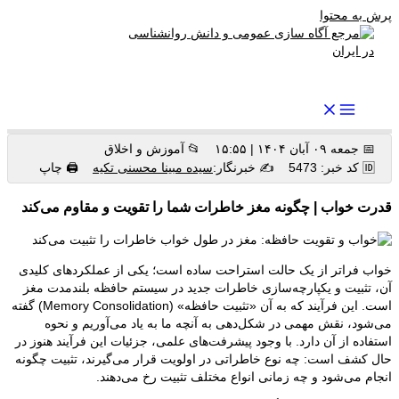
پرش به محتوا
رواندرمان: مرجع برتر اخبار روانشناسی و سلامت روان در ایران
📅 جمعه ۰۹ آبان ۱۴۰۴ | ۱۵:۵۵
📂 آموزش و اخلاق
🆔 کد خبر: 5473
✍️ خبرنگار:
سیده مبینا محسنی تکیه
🖨 چاپ
قدرت خواب | چگونه مغز خاطرات شما را تقویت و مقاوم می‌کند
خواب فراتر از یک حالت استراحت ساده است؛ یکی از عملکردهای کلیدی
آن، تثبیت و یکپارچه‌سازی خاطرات جدید در سیستم حافظه بلندمدت مغز
است. این فرآیند که به آن «تثبیت حافظه» (Memory Consolidation) گفته
می‌شود، نقش مهمی در شکل‌دهی به آنچه ما به یاد می‌آوریم و نحوه
استفاده از آن دارد. با وجود پیشرفت‌های علمی، جزئیات این فرآیند هنوز در
حال کشف است: چه نوع خاطراتی در اولویت قرار می‌گیرند، تثبیت چگونه
انجام می‌شود و چه زمانی انواع مختلف تثبیت رخ می‌دهند.