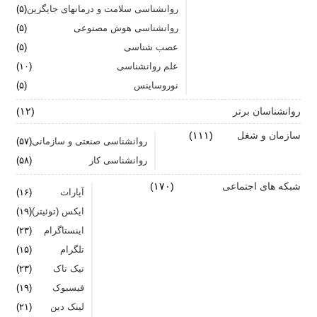
جنگ اضطراب با مواد خوراکی
روانشناسی سلامت و درمانهای جایگزین
(۵)
روانشناسی هوش مصنوعی
(۵)
اضطراب را برای خود پر رنگ نکنید
عصب شناسی
(۵)
علم روانشناسی
برای بهبود سلامت روان لازم است روزانه از آن مراقبت
(۱۰)
کنیم
نوروساینس
(۵)
روانشناسان برتر
(۱۲)
سازمان و شغل
(۱۱۱)
روانشناسی صنعتی و سازمانی
(۵۷)
روانشناسی کار
(۵۸)
شبکه های اجتماعی
(۱۷۰)
آپارات
(۱۶)
ایکس (توئیتر)
(۱۹)
اینستاگرام
(۲۳)
تلگرام
(۱۵)
تیک تاک
(۲۳)
فیسبوک
(۱۹)
لینک دین
(۲۱)