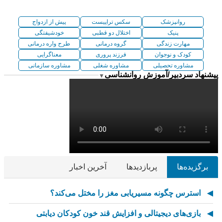
روانپزشک
سکس تراپیست
پیش از ازدواج
پنیک
اختلال دو قطبی
خودشیفتگی
مهارت زندگی
گروه درمانی
طرح واره درمانی
کودک و نوجوان
فرزند پروری
معناگرایی
مشاوره تحصیلی
مشاوره شغلی
مشاوره سازمانی
پیشنهاد سردبیر/آموزش روانشناسی
▼
برگزیده‌ها
پربازدیدها
آخرین اخبار
استرس چگونه مسیریابی مغز را مختل می‌کند؟
بازی‌های دیجیتالی و افزایش قند خون کودکان دیابتی