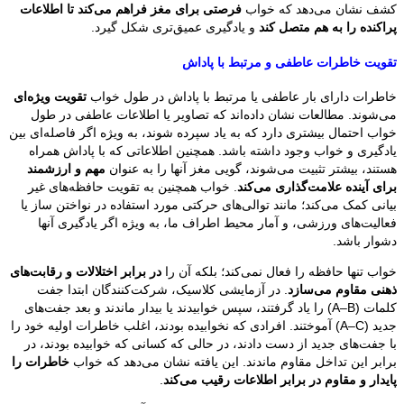
کشف نشان می‌دهد که خواب
فرصتی برای مغز فراهم می‌کند تا اطلاعات
پراکنده را به هم متصل کند
و یادگیری عمیق‌تری شکل گیرد.
تقویت خاطرات عاطفی و مرتبط با پاداش
خاطرات دارای بار عاطفی یا مرتبط با پاداش در طول خواب
تقویت ویژه‌ای
می‌شوند. مطالعات نشان داده‌اند که تصاویر یا اطلاعات عاطفی در طول
خواب احتمال بیشتری دارد که به یاد سپرده شوند، به ویژه اگر فاصله‌ای بین
یادگیری و خواب وجود داشته باشد. همچنین اطلاعاتی که با پاداش همراه
هستند، بیشتر تثبیت می‌شوند، گویی مغز آنها را به عنوان
مهم و ارزشمند
برای آینده علامت‌گذاری می‌کند
. خواب همچنین به تقویت حافظه‌های غیر
بیانی کمک می‌کند؛ مانند توالی‌های حرکتی مورد استفاده در نواختن ساز یا
فعالیت‌های ورزشی، و آمار محیط اطراف ما، به ویژه اگر یادگیری آنها
دشوار باشد.
خواب تنها حافظه را فعال نمی‌کند؛ بلکه آن را
در برابر اختلالات و رقابت‌های
ذهنی مقاوم می‌سازد
. در آزمایشی کلاسیک، شرکت‌کنندگان ابتدا جفت
کلمات (A–B) را یاد گرفتند، سپس خوابیدند یا بیدار ماندند و بعد جفت‌های
جدید (A–C) آموختند. افرادی که نخوابیده بودند، اغلب خاطرات اولیه خود را
با جفت‌های جدید از دست دادند، در حالی که کسانی که خوابیده بودند، در
برابر این تداخل مقاوم ماندند. این یافته نشان می‌دهد که خواب
خاطرات را
پایدار و مقاوم در برابر اطلاعات رقیب می‌کند
.