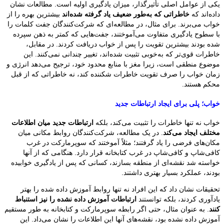
یکی از عوامل اصلی تأثیرگذار، میزان یادگیری اولیه است. مطالعات نشان
داده‌اند که
خاطراتی که به‌طور ضعیف یاد گرفته شده‌اند
بیشترین بهره را از
خواب می‌برند. برای مثال، در مطالعه‌ای که شرکت‌کنندگان جفت کلمات را
با سطوح یادگیری متفاوت می‌آموختند، جفت‌هایی که کمتر به ذهن سپرده
شده بودند بیشترین تقویت را پس از خواب دریافت کردند. در مقابل،
خاطرات قوی‌تر که به‌خوبی تثبیت شده‌اند، تغییر چندانی نمی‌کنند. این
موضوع منطقی است، زیرا مغز با منابع محدود خود، ترجیح می‌دهد انرژی و
زمان خواب را صرف تقویت خاطرات شکننده کند، نه خاطراتی که از قبل
محکم هستند.
خواب؛ پلی برای ایجاد ارتباطات جدید
خواب نه تنها خاطرات را تثبیت می‌کند، بلکه
ارتباطات جدید میان اطلاعات
مختلف ایجاد می‌کند
. در یک مطالعه، شرکت‌کنندگان روابط مکانی میان
مکان‌های فرضی را یاد گرفتند؛ مثلاً آموختند که سوپرمارکت در غرب
کافی‌شاپ و کافی‌شاپ در غرب کتابخانه قرار دارد. هنگامی که از آنها
خواسته شد نقشه‌ای از منطقه بسازند، کسانی که پس از یادگیری خوابیده
بودند، عملکرد بسیار بهتری داشتند.
تحقیقات نشان داد که این افراد نه تنها روابط آموزش داده شده را بهتر
یادآوری کردند، بلکه توانستند
ارتباطات آموزش داده نشده را نیز استنباط
کنند
. به عنوان مثال، حتی اگر رابطه سوپرمارکت و کتابخانه به طور مستقیم
آموزش داده نشده بود، نقشه‌های آنها این اطلاعات را نشان می‌داد. این