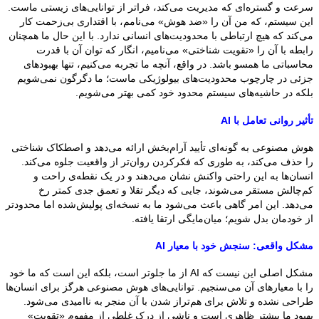
سرعت و گستره‌ای که مدیریت می‌کند، فراتر از توانایی‌های زیستی ماست.
این سیستم، که من آن را «ضد هوش» می‌نامم، با اقتداری بی‌زحمت کار
می‌کند که هیچ ارتباطی با محدودیت‌های انسانی ندارد. با این حال ما همچنان
رابطه با آن را «تقویت شناختی» می‌نامیم، انگار که توان آن با قدرت
محاسباتی ما همسو باشد. در واقع، آنچه ما تجربه می‌کنیم، تنها بهبودهای
جزئی در چارچوب محدودیت‌های بیولوژیکی ماست؛ ما دگرگون نمی‌شویم
بلکه در حاشیه‌های سیستم محدود خود کمی بهتر می‌شویم.
تأثیر روانی تعامل با AI
هوش مصنوعی به گونه‌ای تأیید آرام‌بخش ارائه می‌دهد و اصطکاک شناختی
را حذف می‌کند، به طوری که فکرکردن روان‌تر از واقعیت جلوه می‌کند.
انسان‌ها به این راحتی واکنش نشان می‌دهند و در یک نقطه‌ی راحت و
کم‌چالش مستقر می‌شوند، جایی که دیگر تقلا و تعمق جدی کمتر رخ
می‌دهد. این امر گاهی باعث می‌شود ما به نسخه‌ای پولیش‌شده اما محدودتر
از خودمان بدل شویم؛ میان‌مایگی ارتقا یافته.
مشکل واقعی: سنجش خود با معیار AI
مشکل اصلی این نیست که AI از ما جلوتر است، بلکه این است که ما خود
را با معیارهای آن می‌سنجیم. توانایی‌های هوش مصنوعی هرگز برای انسان‌ها
طراحی نشده و تلاش برای هم‌تراز شدن با آن منجر به ناامیدی می‌شود.
بهبود ما بیشتر ظاهری است و ناشی از درک غلطی از مفهوم «تقویت»