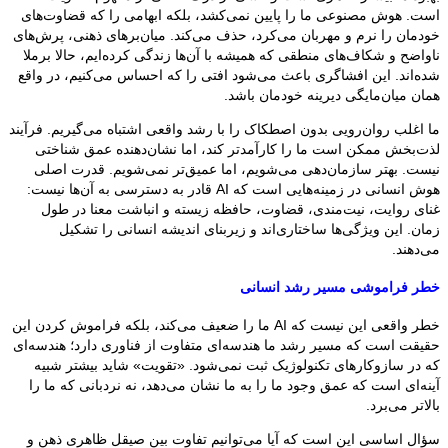
است. هوش مصنوعی ما را پایین نمی‌کشد، بلکه ابهامی را که قضاوت‌های
خودمان را نرم و مهربان می‌کرد، حذف می‌کند. میان‌برهای ذهنی، پرش‌های
ناواضح و شکاف‌های منطقی که همیشه با آن‌ها زندگی کرده‌ایم، حالا برملا
شده‌اند. این افشاگری باعث می‌شود افتی را که احساس می‌کنیم، در واقع
همان میان‌مایگی دیرینه خودمان باشد.
ما اغلب روان‌رویی بدون اصطکاک را با رشد واقعی اشتباه می‌گیریم. فرآیند
لذت‌بخش ممکن است ما را کارآمدتر کند، اما نشان‌دهنده عمق شناختی
نیست. بهتر سازمان‌دهی می‌شویم، اما عمیق‌تر نمی‌شویم. قدرت اصلی
هوش انسانی در زمینه‌هایی است که AI قادر به دسترسی به آن‌ها نیست:
غنای روایت، نیت‌مندی، قضاوت، حافظه زیسته و انباشت معنا در طول
زمان. این ویژگی‌ها ساختاری‌اند و زیربنای اندیشه انسانی را تشکیل
می‌دهند.
خطر فراموشی مسیر رشد انسانی
خطر واقعی این نیست که AI ما را ضعیف می‌کند، بلکه فراموش کردن این
حقیقت است که مسیر رشد ما هندسه‌ای متفاوت از فناوری دارد؛ هندسه‌ای
که در سازوکارهای تکنولوژیک ثبت نمی‌شود. «تقویت» شاید بیشتر شبیه
آینه‌ای است که عمق وجود ما را به ما نشان می‌دهد، نه نردبانی که ما را
بالاتر می‌برد.
سؤال اساسی این است که آیا می‌توانیم تفاوت بین صیقل ظاهری ذهن و