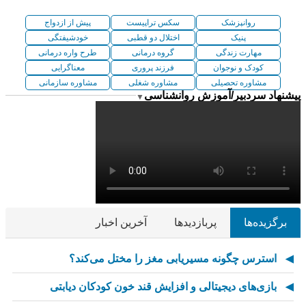
روانپزشک
سکس تراپیست
پیش از ازدواج
پنیک
اختلال دو قطبی
خودشیفتگی
مهارت زندگی
گروه درمانی
طرح واره درمانی
کودک و نوجوان
فرزند پروری
معناگرایی
مشاوره تحصیلی
مشاوره شغلی
مشاوره سازمانی
پیشنهاد سردبیر/آموزش روانشناسی
▼
برگزیده‌ها
پربازدیدها
آخرین اخبار
استرس چگونه مسیریابی مغز را مختل می‌کند؟
بازی‌های دیجیتالی و افزایش قند خون کودکان دیابتی