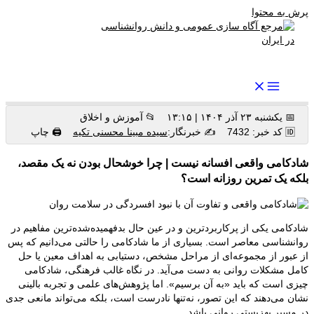
پرش به محتوا
رواندرمان: مرجع برتر اخبار روانشناسی و سلامت روان در ایران
📅 یکشنبه ۲۳ آذر ۱۴۰۴ | ۱۳:۱۵
📂 آموزش و اخلاق
🆔 کد خبر: 7432
✍️ خبرنگار:
سیده مبینا محسنی تکیه
🖨 چاپ
شادکامی واقعی افسانه نیست | چرا خوشحال بودن نه یک مقصد،
بلکه یک تمرین روزانه است؟
شادکامی یکی از پرکاربردترین و در عین حال بدفهمیده‌شده‌ترین مفاهیم در
روانشناسی معاصر است. بسیاری از ما شادکامی را حالتی می‌دانیم که پس
از عبور از مجموعه‌ای از مراحل مشخص، دستیابی به اهداف معین یا حل
کامل مشکلات روانی به دست می‌آید. در نگاه غالب فرهنگی، شادکامی
چیزی است که باید «به آن برسیم». اما پژوهش‌های علمی و تجربه بالینی
نشان می‌دهند که این تصور، نه‌تنها نادرست است، بلکه می‌تواند مانعی جدی
در مسیر بهزیستی روانی باشد.