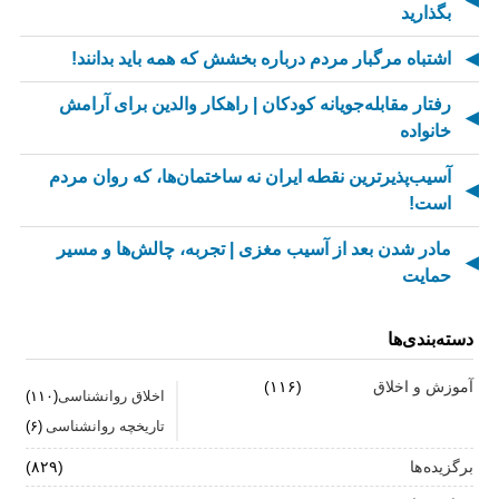
بگذارید
اشتباه مرگبار مردم درباره بخشش که همه باید بدانند!
رفتار مقابله‌جویانه کودکان | راهکار والدین برای آرامش
خانواده
آسیب‌پذیرترین نقطه ایران نه ساختمان‌ها، که روان مردم
است!
مادر شدن بعد از آسیب مغزی | تجربه، چالش‌ها و مسیر
حمایت
از کسالت تا انگیزه | راز جذاب شدن کارهای تکراری
دسته‌بندی‌ها
مهارت اطلاع‌رسانی اخبار بد: راهنمای کامل «AETHC»
آموزش و اخلاق
(۱۱۶)
اخلاق روانشناسی
(۱۱۰)
ترندهای عاشقی ۲۰۲۶ که همه را شوکه می‌کند!
تاریخچه روانشناسی
(۶)
رهبران خاکستری | وقتی خم کردن قوانین، قدرت می‌آورد
برگزیده ها
(۸۲۹)