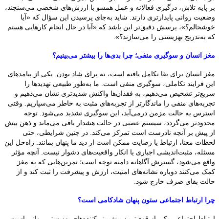
بر پایه تلاش، درگیری فعالانه و عمل همسو با ارزش‌های شخصی می‌سنجند،
وضعیت روانی پایدارتری دارند. شاید به‌جای پرسیدن این سؤال که «آیا
خوشحالم؟»، پرسش دقیق‌تر این باشد که «آیا در حال انجام کارهایی هستم
که به‌تدریج بهزیستی را می‌سازند؟».
مغز انسان و سوگیری منفی؛ چرا بدی‌ها را بیشتر می‌بینیم؟
مغز انسان برای بقا تکامل یافته است، نه برای شاد بودن. یکی از پیامدهای
این فرایند تکاملی، سوگیری منفی است. ما به‌طور طبیعی تهدیدها را
سریع‌تر تشخیص می‌دهیم، به فقدان‌ها واکنش شدیدتری نشان می‌دهیم و
تجربه‌های منفی را ماندگارتر از تجربه‌های مثبت به خاطر می‌سپاریم. وقتی
استرس به حالت مزمن درمی‌آید، این سوگیری تشدید می‌شود. توجه
محدودتر می‌گردد، سیستم عصبی در حالت هشدار باقی می‌ماند و ذهن بیش
از پیش بر آنچه نادرست است تمرکز می‌کند. در چنین شرایطی، حتی
لحظات معنا، ارتباط یا رضایت ممکن است از دید ما پنهان بمانند. راه‌حل این
مسئله، مثبت‌اندیشی اجباری یا انکار واقعیت‌های دشوار نیست. آنچه مؤثر
واقع می‌شود، گسترش آگاهانه دامنه توجه است؛ تمرین‌هایی که به مغز
کمک می‌کنند دوباره نشانه‌های امنیت، ارزش و پیشرفت را ثبت کند و از
حالت بقای صرف خارج شود.
چرا ارتباط اجتماعی ستون پنهان شادکامی است؟
ارتباط اجتماعی یکی از قوی‌ترین پیش‌بینی‌کننده‌های بهزیستی روانی است.