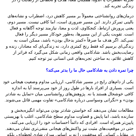
زندگی تجربه کند.
درمان‌های روانشناختی معمولاً بر مسیر کاهش درد، اضطراب و نشانه‌های
بالینی تمرکز دارند. این مسیر ضروری است، اما کافی نیست. مسیر دوم،
یعنی پرورش ارتباط، کنجکاوی، لذت و معنا، نیازمند توجه آگاهانه و فعال
است. تقویت یکی از این مسیرها، به‌طور خودکار مسیر دیگر را فعال
نمی‌کند. اگر هدف ما صرفاً «کمتر بدحال بودن» باشد، ممکن است به
زندگی‌ای برسیم که فقط رنج کمتری دارد، نه زندگی‌ای که معنادار، زنده و
رضایت‌بخش باشد. شادکامی واقعی زمانی شکل می‌گیرد که فراتر از
کاهش علائم، به ساختن تجربه‌های غنی انسانی نیز توجه کنیم.
چرا نمره دادن به شادکامی حال ما را بدتر می‌کند؟
یکی از دام‌های رایج در مسیر شادکامی، ارزیابی مداوم وضعیت هیجانی خود
است. بسیاری از افراد بارها در طول روز از خود می‌پرسند آیا به اندازه
کافی خوشحال هستند یا نه. پژوهش‌های روانشناسی میان «تمایل به شادتر
بودن» و «نگرانی وسواسی درباره شادکامی» تفاوت مهمی قائل می‌شوند.
مطالعات نشان می‌دهند که خواستن شادتر بودن می‌تواند انگیزه‌بخش و
سازنده باشد، اما پایش و قضاوت مداوم سطح شادکامی، اغلب با بهزیستی
پایین‌تر همراه است. افرادی که دائماً احساسات خود را ارزیابی می‌کنند،
حتی در موقعیت‌های مثبت نیز واکنش‌های هیجانی منفی‌تری نشان می‌دهند.
در مقابل، کسانی که موفقیت را نه بر اساس میزان شادی لحظه‌ای، بلکه