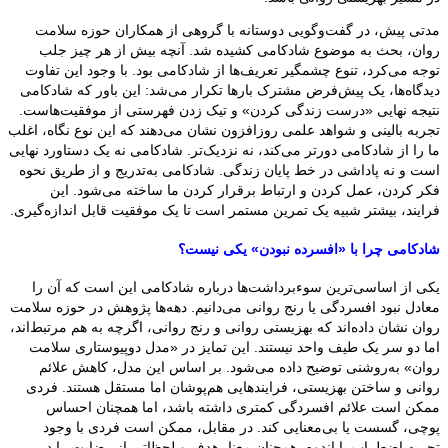
مدتی پیش، در گفت‌وگویی دوستانه با گروهی از همکاران حوزه سلامت
روان، بحث به موضوع شادکامی کشیده شد. آنچه بیش از هر چیز جلب
توجه می‌کرد، تنوع چشمگیر تعریف‌ها از شادکامی بود. با وجود این تفاوت
دیدگاه‌ها، یک پیش‌فرض مشترک بارها تکرار می‌شد: این باور که شادکامی
نتیجه نهایی «درست زندگی کردن» و تیک زدن فهرستی از موفقیت‌هاست.
تجربه بالینی و شواهد علمی روزافزون نشان می‌دهند که این نوع نگاه، اغلب
ما را از شادکامی دورتر می‌کند، نه نزدیک‌تر. شادکامی نه یک دستاورد نهایی
است و نه پاداشی در خط پایان زندگی. شادکامی به‌تدریج و از طریق نحوه
فکر کردن، عمل کردن و ارتباط برقرار کردن ما ساخته می‌شود. این
فرایند، بیشتر شبیه یک تمرین مستمر است تا یک موفقیت قابل اندازه‌گیری.
شادکامی چرا با «افسرده نبودن» یکی نیست؟
یکی از اساسی‌ترین سوءبرداشت‌ها درباره شادکامی این است که آن را
معادل نبود افسردگی یا رنج روانی می‌دانیم. دهه‌ها پژوهش در حوزه سلامت
روان نشان داده‌اند که بهزیستی روانی و رنج روانی، اگرچه به هم مرتبط‌اند،
اما دو سر یک طیف واحد نیستند. این تمایز در «مدل دوپیوستاری سلامت
روان» به‌روشنی توضیح داده می‌شود. بر اساس این مدل، کاهش علائم
روانی و ساختن بهزیستی، فرایندهایی هم‌پوشان اما مستقل هستند. فردی
ممکن است علائم افسردگی کمتری داشته باشد، اما همچنان احساس
پوچی، گسست یا بی‌معنایی کند. در مقابل، ممکن است فردی با وجود
تجربه اضطراب یا اندوه، همچنان معنا، هدف و لحظاتی از رضایت را در