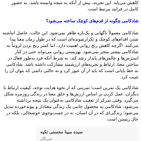
کاهش می‌یابد. این تجربه، بیش از آنکه به نتیجه وابسته باشد، به حضور
کامل در فرایند مرتبط است.
شادکامی چگونه از قدم‌های کوچک ساخته می‌شود؟
شادکامی معمولاً ناگهانی و یک‌باره ظاهر نمی‌شود. این حالت، حاصل انباشته
شدن اقدام‌های کوچک و تکرارشونده‌ای است که در طول زمان معنا پیدا
می‌کنند. اگرچه کاهش رنج روانی اهمیت دارد، اما کمتر رنج بردن لزوماً به
شادکامی بیشتر منجر نمی‌شود. بهزیستی روانی می‌تواند حتی در کنار
استرس‌ها و چالش‌های پایدار رشد کند، به شرط آنکه فرد به‌طور فعال در
ساختن معنا، ارتباط و تجربه‌های ارزشمند مشارکت داشته باشد. شادکامی
نه خط پایانی است که باید از آن عبور کرد و نه حالتی دائمی که بتوان آن را
تثبیت کرد.
شادکامی یک تمرین است؛ تمرینی که از نحوه هدایت توجه، کیفیت ارتباط با
دیگران، عمل کردن بر اساس ارزش‌ها و خلق معنا در زندگی روزمره شکل
می‌گیرد. وقتی تمرکز از تعقیب شادکامی به‌عنوان یک نتیجه برداشته
می‌شود، شادکامی به محصول جانبی یک زندگی معنادار و پیوندخورده تبدیل
می‌شود؛ زندگی‌ای که در آن انسان، نه در جست‌وجوی خوشحالی، بلکه در
حال زیستن است.
سیده مبینا محسنی تکیه
خبرنگار