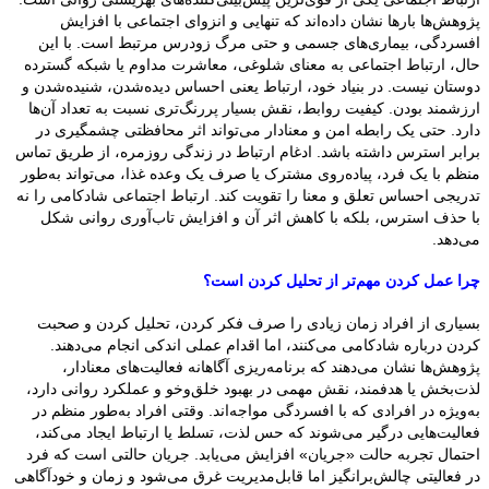
پژوهش‌ها بارها نشان داده‌اند که تنهایی و انزوای اجتماعی با افزایش
افسردگی، بیماری‌های جسمی و حتی مرگ زودرس مرتبط است. با این
حال، ارتباط اجتماعی به معنای شلوغی، معاشرت مداوم یا شبکه گسترده
دوستان نیست. در بنیاد خود، ارتباط یعنی احساس دیده‌شدن، شنیده‌شدن و
ارزشمند بودن. کیفیت روابط، نقش بسیار پررنگ‌تری نسبت به تعداد آن‌ها
دارد. حتی یک رابطه امن و معنادار می‌تواند اثر محافظتی چشمگیری در
برابر استرس داشته باشد. ادغام ارتباط در زندگی روزمره، از طریق تماس
منظم با یک فرد، پیاده‌روی مشترک یا صرف یک وعده غذا، می‌تواند به‌طور
تدریجی احساس تعلق و معنا را تقویت کند. ارتباط اجتماعی شادکامی را نه
با حذف استرس، بلکه با کاهش اثر آن و افزایش تاب‌آوری روانی شکل
می‌دهد.
چرا عمل کردن مهم‌تر از تحلیل کردن است؟
بسیاری از افراد زمان زیادی را صرف فکر کردن، تحلیل کردن و صحبت
کردن درباره شادکامی می‌کنند، اما اقدام عملی اندکی انجام می‌دهند.
پژوهش‌ها نشان می‌دهند که برنامه‌ریزی آگاهانه فعالیت‌های معنادار،
لذت‌بخش یا هدفمند، نقش مهمی در بهبود خلق‌وخو و عملکرد روانی دارد،
به‌ویژه در افرادی که با افسردگی مواجه‌اند. وقتی افراد به‌طور منظم در
فعالیت‌هایی درگیر می‌شوند که حس لذت، تسلط یا ارتباط ایجاد می‌کند،
احتمال تجربه حالت «جریان» افزایش می‌یابد. جریان حالتی است که فرد
در فعالیتی چالش‌برانگیز اما قابل‌مدیریت غرق می‌شود و زمان و خودآگاهی