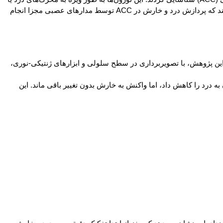
خارش پاسخ می‌دهند. سرکوب نورون‌های درد باعث کاهش پاسخ به محرک درد شد، بدون اینکه واکنش به خارش تغییر کند. این یافته‌ها نشان می‌دهند که پردازش درد و خارش در ACC توسط مدارهای عصبی مجزا انجام
این پژوهش، با تصویربرداری در سطح سلولی و ابزارهای ژنتیکی-نوری،
نند. سرکوب نورون‌های درد پاسخ حیوان به درد را کاهش داد، اما واکنش به خارش بدون تغییر باقی ماند. این