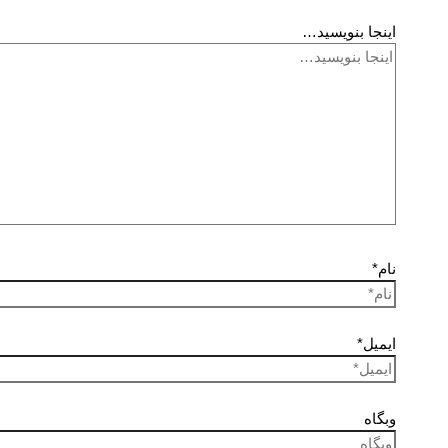
اینجا بنویسید…
نام*
ایمیل*
وبگاه