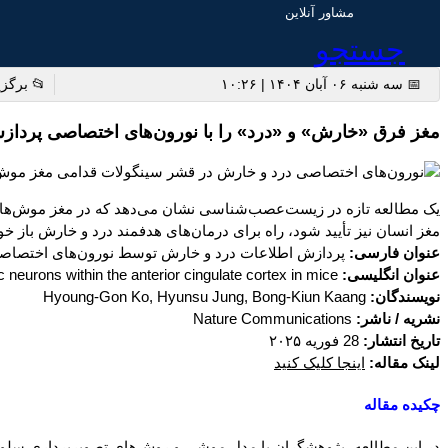
مشاور آنلاین
جستجو
📅 سه شنبه ۰۶ آبان ۱۴۰۴ | ۱۰:۲۶
📂 برگزید
مغز فرق «خارش» و «درد» را با نورون‌های اختصاصی پرداز
یک مطالعه تازه در زیست‌عصب‌شناسی نشان می‌دهد که در مغز موش‌ها، نورون
مغز انسان نیز تأیید شود، راه برای درمان‌های هدفمند درد و خارش باز 
عنوان فارسی:
پردازش اطلاعات درد و خارش توسط نورون‌های اختصاصی
عنوان انگلیسی:
Processing of pain and itch information by modality-specific neurons within the anterior cingulate cortex in mice
نویسندگان:
Hyoung-Gon Ko, Hyunsu Jung, Bong-Kiun Kaang
نشریه / ناشر:
Nature Communications
تاریخ انتشار:
28 فوریه ۲۰۲۵
لینک مقاله:
اینجا کلیک کنید
چکیده مقاله