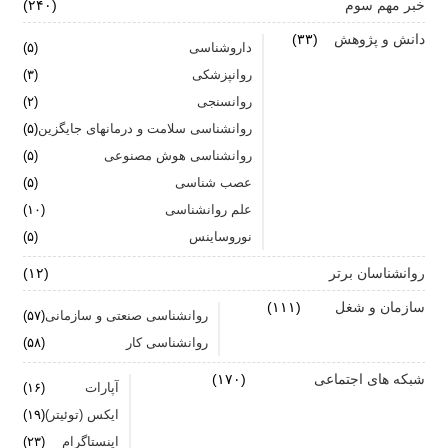
خبر مهم سوم
(۲۴۰)
اضطراب ناگهانی
دانش و پژوهش
(۳۳)
داروشناسی
(۵)
تشدید تر شدن نقرس آیا ارتباطی با استرس و اضطراب
روانپزشکی
(۳)
دارد؟
روانسنجی
(۲)
جنگ اضطراب با مواد خوراکی
روانشناسی سلامت و درمانهای جایگزین
(۵)
روانشناسی هوش مصنوعی
(۵)
اضطراب را برای خود پر رنگ نکنید
عصب شناسی
(۵)
علم روانشناسی
برای بهبود سلامت روان لازم است روزانه از آن مراقبت
(۱۰)
کنیم
نوروساینس
(۵)
روانشناسان برتر
(۱۲)
سازمان و شغل
(۱۱۱)
روانشناسی صنعتی و سازمانی
(۵۷)
روانشناسی کار
(۵۸)
شبکه های اجتماعی
(۱۷۰)
آپارات
(۱۶)
ایکس (توئیتر)
(۱۹)
اینستاگرام
(۲۳)