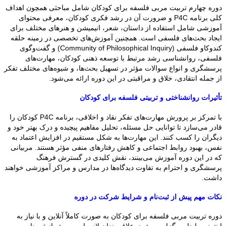
دوره چهارم تربیت مربی فلسفه برای کودکان شامل مباحثی همچون اهداف
کلی برنامه P4C و ضرورت آن در رشد فکری کودکان، معرفی محتوای
آموزشی شامل استفاده از داستان، شعر، انیمیشن و هنرهای مختلف برای
ایجاد بحث‌های فلسفی است. همچنین آموزش‌های تخصصی در زمینه حلقه
کندوکاو فلسفی (Community of Philosophical Inquiry) و گفت‌وگوی
فلسفی، روانشناسی رشد مرتبط با توسعه ذهنی کودکان، مهارت‌های
پرسشگری و انواع سوالات مؤثر در تسهیل بحث‌ها، و شیوه‌های مختلف تفکر
از جمله انتقادی، خلاق و مراقبتی در این دوره ارائه می‌شود.
تأثیرات روانشناختی و تربیتی فلسفه برای کودکان
با تمرکز بر پرورش مهارت‌های تفکر نقاد و اخلاقی، برنامه P4C کودکان را
قادر می‌سازد تا توانایی حل مسئله، تحلیل مفاهیم پیچیده و درک بهتر خود و
دیگران را کسب کنند. این مهارت‌ها به شکل مستقیم در افزایش اعتماد به
نفس، بهبود روابط اجتماعی و کاهش رفتارهای منفی مؤثر هستند. مربیانی
که در این دوره آموزش می‌بینند، نقش کلیدی در گسترش فرهنگ
پرسشگری و احترام به تفاوت دیدگاه‌ها در مدارس و مراکز آموزشی خواهند
داشت.
نکات مهم پیش از ثبت‌نام و شرایط شرکت در دوره
دوره تربیت مربی فلسفه برای کودکان به صورت کاملاً آنلاین و با نیاز به