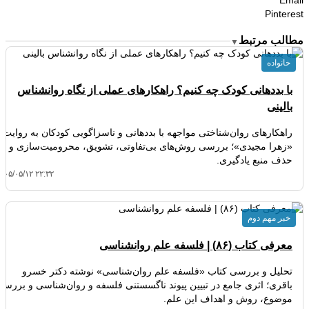
Email
Pinterest
مطالب مرتبط
▼
خانواده
با بددهانی کودک چه کنیم؟ راهکارهای عملی از نگاه روانشناس
بالینی
راهکارهای روان‌شناختی مواجهه با بددهانی و ناسزاگویی کودکان به روایت
«زهرا مجیدی»؛ بررسی روش‌های بی‌تفاوتی، تشویق، محرومیت‌سازی و
حذف منبع یادگیری.
۴۰۵/۰۵/۱۲ ۲۲:۳۲
خبر مهم دوم
معرفی کتاب (۸۶) | فلسفه علم روانشناسی
تحلیل و بررسی کتاب «فلسفه علم روان‌شناسی» نوشته دکتر خسرو
باقری؛ اثری جامع در تبیین پیوند ناگسستنی فلسفه و روان‌شناسی و بررسی
موضوع، روش و اهداف این علم.