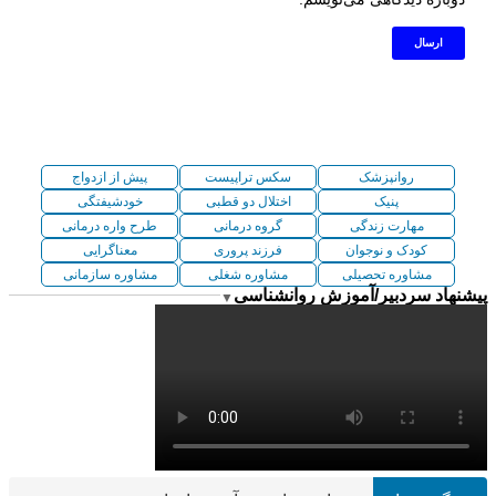
روانپزشک
سکس تراپیست
پیش از ازدواج
پنیک
اختلال دو قطبی
خودشیفتگی
مهارت زندگی
گروه درمانی
طرح واره درمانی
کودک و نوجوان
فرزند پروری
معناگرایی
مشاوره تحصیلی
مشاوره شغلی
مشاوره سازمانی
پیشنهاد سردبیر/آموزش روانشناسی
▼