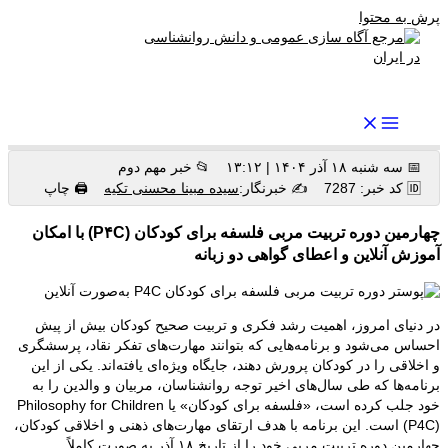
پرش به محتوا
رواندرمان: مرجع برتر اخبار روانشناسی و سلامت روان در ایران
📅 سه شنبه ۱۸ آذر ۱۴۰۴ | ۱۳:۱۲
📂 خبر مهم دوم
🆔 کد خبر: 7287
✍️ خبرنگار:
سیده مبینا محسنی تکیه
🖨 چاپ
چهارمین دوره تربیت مربی فلسفه برای کودکان (P۴C) با امکان
آموزش آنلاین و اعطای گواهی دو زبانه
در دنیای امروز، اهمیت رشد فکری و تربیت صحیح کودکان بیش از پیش
احساس می‌شود و برنامه‌هایی که بتوانند مهارت‌های تفکر نقاد، پرسشگری
و اخلاقی را در کودکان پرورش دهند، جایگاه ویژه‌ای یافته‌اند. یکی از این
برنامه‌ها که طی سال‌های اخیر توجه روانشناسان، مربیان و والدین را به
خود جلب کرده است، «فلسفه برای کودکان» یا Philosophy for Children
(P4C) است. این برنامه با هدف ارتقای مهارت‌های ذهنی و اخلاقی کودکان،
چهارمین دوره تربیت مربی خود را از تاریخ ۱۸ آذر به صورت کاملاً