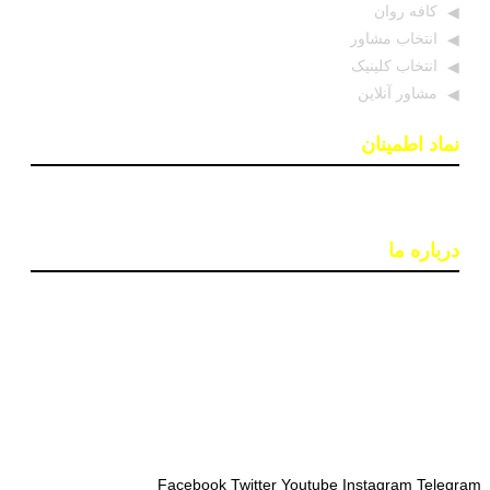
کافه روان
انتخاب مشاور
انتخاب کلینیک
مشاور آنلاین
نماد اطمینان
درباره ما
پایگاه اطلاع رسانی «روان درمان» با هدف افزایش آگاهی و
دسترسی به اطلاعات معتبر در حوزه سلامت روان ایجاد شده
است. تیمی از روانشناسان و خبرنگاران در این سایت بروزترین
اخبار، جدبدترین مقالات و مطالب علمی و ابزارهای کاربردی
مانند تست‌های روانشناختی را ارائه می‌دهند تا به بهبود کیفیت
زندگی و سلامت روان افراد کمک کنند.
Facebook
Twitter
Youtube
Instagram
Telegram