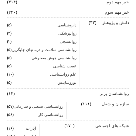
خبر مهم دوم
(۳۱۴)
خبر مهم سوم
زنان: نقش کلیدی تاب آوری در شرایط بحران
(۲۴۰)
دانش و پژوهش
(۳۳)
آیا پرخوری و ریزه خواری ارتباطی با استرس دارد؟
داروشناسی
(۵)
روانپزشکی
(۳)
اضطراب ناگهانی
روانسنجی
(۲)
تشدید تر شدن نقرس آیا ارتباطی با استرس و اضطراب
روانشناسی سلامت و درمانهای جایگزین
(۵)
دارد؟
روانشناسی هوش مصنوعی
(۵)
عصب شناسی
(۵)
جنگ اضطراب با مواد خوراکی
علم روانشناسی
(۱۰)
اضطراب را برای خود پر رنگ نکنید
نوروساینس
(۵)
روانشناسان برتر
(۱۲)
سازمان و شغل
(۱۱۱)
روانشناسی صنعتی و سازمانی
(۵۷)
روانشناسی کار
(۵۸)
شبکه های اجتماعی
(۱۷۰)
آپارات
(۱۶)