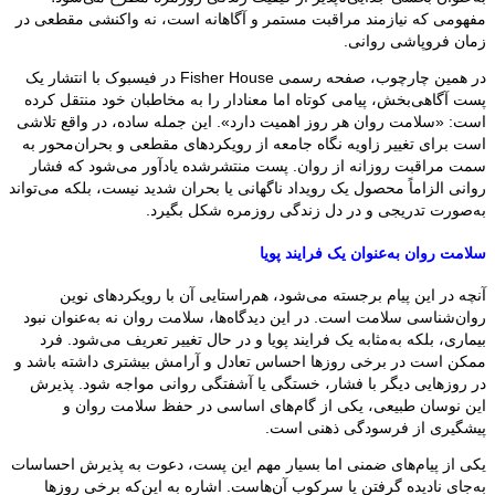
مفهومی که نیازمند مراقبت مستمر و آگاهانه است، نه واکنشی مقطعی در
زمان فروپاشی روانی.
در همین چارچوب، صفحه رسمی Fisher House در فیسبوک با انتشار یک
پست آگاهی‌بخش، پیامی کوتاه اما معنادار را به مخاطبان خود منتقل کرده
است: «سلامت روان هر روز اهمیت دارد». این جمله ساده، در واقع تلاشی
است برای تغییر زاویه نگاه جامعه از رویکردهای مقطعی و بحران‌محور به
سمت مراقبت روزانه از روان. پست منتشرشده یادآور می‌شود که فشار
روانی الزاماً محصول یک رویداد ناگهانی یا بحران شدید نیست، بلکه می‌تواند
به‌صورت تدریجی و در دل زندگی روزمره شکل بگیرد.
سلامت روان به‌عنوان یک فرایند پویا
آنچه در این پیام برجسته می‌شود، هم‌راستایی آن با رویکردهای نوین
روان‌شناسی سلامت است. در این دیدگاه‌ها، سلامت روان نه به‌عنوان نبود
بیماری، بلکه به‌مثابه یک فرایند پویا و در حال تغییر تعریف می‌شود. فرد
ممکن است در برخی روزها احساس تعادل و آرامش بیشتری داشته باشد و
در روزهایی دیگر با فشار، خستگی یا آشفتگی روانی مواجه شود. پذیرش
این نوسان طبیعی، یکی از گام‌های اساسی در حفظ سلامت روان و
پیشگیری از فرسودگی ذهنی است.
یکی از پیام‌های ضمنی اما بسیار مهم این پست، دعوت به پذیرش احساسات
به‌جای نادیده گرفتن یا سرکوب آن‌هاست. اشاره به این‌که برخی روزها