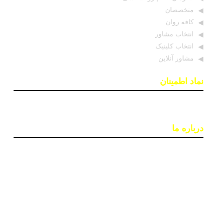
متخصصان
کافه روان
انتخاب مشاور
انتخاب کلینیک
مشاور آنلاین
نماد اطمینان
درباره ما
پایگاه اطلاع رسانی «روان درمان» با هدف افزایش آگاهی و
دسترسی به اطلاعات معتبر در حوزه سلامت روان ایجاد شده
است. تیمی از روانشناسان و خبرنگاران در این سایت بروزترین
اخبار، جدبدترین مقالات و مطالب علمی و ابزارهای کاربردی
مانند تست‌های روانشناختی را ارائه می‌دهند تا به بهبود کیفیت
زندگی و سلامت روان افراد کمک کنند.