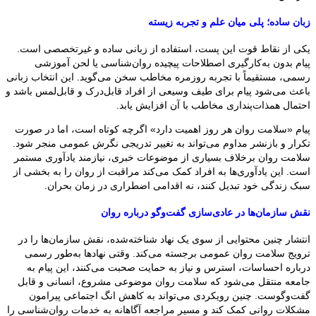
زبان ساده؛ پلی میان علم و تجربه زیسته
یکی از نقاط قوت این پست، استفاده از زبانی ساده و غیرتخصصی است.
پیام بدون به‌کارگیری اصطلاحات پیچیده روان‌شناسی یا لحن آموزشی
رسمی، مستقیماً با تجربه روزمره مخاطب سخن می‌گوید. این انتخاب زبانی
باعث می‌شود پیام برای طیف وسیعی از افراد قابل‌درک و قابل‌لمس باشد و
احتمال همذات‌پنداری مخاطب با آن افزایش یابد.
پیام «سلامت روان هر روز اهمیت دارد» اگرچه کوتاه است، اما در صورت
تکرار و بازنشر مداوم می‌تواند به تغییر تدریجی نگرش عمومی منجر شود.
سلامت روان برخلاف بسیاری از موضوعات خبری، نیازمند یادآوری مستمر
است. این یادآوری‌ها به افراد کمک می‌کند مراقبت از روان را به بخشی از
سبک زندگی خود تبدیل کنند، نه اقدامی اضطراری در زمان بحران.
نقش سازمان‌ها در عادی‌سازی گفت‌وگو درباره روان
انتشار چنین محتوایی از سوی یک نهاد شناخته‌شده، نقش سازمان‌ها را در
ترویج سلامت روان عمومی برجسته می‌کند. وقتی نهادها به‌طور رسمی
درباره احساسات، استرس و نیاز به حمایت صحبت می‌کنند، این پیام به
جامعه منتقل می‌شود که سلامت روان موضوعی مشروع، انسانی و قابل
گفت‌وگوست. چنین رویکردی می‌تواند به کاهش انگ اجتماعی پیرامون
مشکلات روانی کمک کند و مسیر مراجعه آگاهانه به خدمات روان‌شناسی را