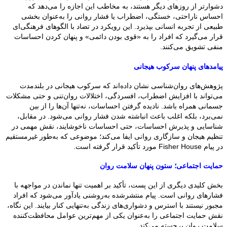
دشوارتر از روزهای دیگر هستند، به مخاطب این اجازه را می‌دهد که
احساس ناراحتی، خستگی، اضطراب یا فشار روانی را به‌عنوان بخشی
طبیعی از تجربه انسانی بپذیرد. این رویکرد در تضاد با الگوهای فرهنگی‌ای
قرار می‌گیرد که افراد را به «قوی بودن دائمی» و پنهان کردن احساسات
منفی تشویق می‌کنند.
پیامدهای پنهان سرکوب هیجانی
پژوهش‌های روان‌شناسی نشان داده‌اند که سرکوب هیجانی در بلندمدت
می‌تواند با افزایش اضطراب، افسردگی، اختلالات روان‌تنی و حتی مشکلات
جسمانی همراه باشد. نادیده گرفتن احساسات، نه‌تنها آن‌ها را از بین
نمی‌برد، بلکه اغلب باعث انباشته شدن فشار روانی می‌شود. در مقابل،
شناسایی و پذیرش احساسات، حتی احساسات ناخوشایند، نقش مهمی در
تنظیم هیجان و سازگاری روانی ایفا می‌کند؛ موضوعی که به‌طور غیرمستقیم
در پیام Fisher House مورد تأکید قرار گرفته است.
حمایت اجتماعی؛ ستون پنهان سلامت روان
بخش کلیدی دیگری از این پست، تأکید بر اهمیت تنها نماندن در مواجهه با
فشارهای روانی است. پیام منتشرشده به‌روشنی یادآور می‌شود که افراد
مجبور نیستند با استرس و دشواری‌های زندگی به‌تنهایی کنار بیایند. این نگاه،
نقش حمایت اجتماعی را به‌عنوان یکی از مهم‌ترین عوامل محافظت‌کننده
سلامت روان برجسته می‌کند.