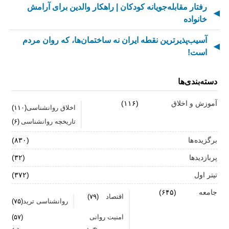
رفتار مقابله‌جویانه کودکان | راهکار والدین برای آرامش
خانواده
آسیب‌پذیرترین نقطه ایران نه ساختمان‌ها، که روان مردم
است!
مادر شدن بعد از آسیب مغزی | تجربه، چالش‌ها و مسیر
دسته‌بندی‌ها
حمایت
آموزش و اخلاق
(۱۱۶)
از کسالت تا انگیزه | راز جذاب شدن کارهای تکراری
اخلاق روانشناسی
(۱۱۰)
تاریخچه روانشناسی
(۶)
مهارت اطلاع‌رسانی اخبار بد: راهنمای کامل «AETHC»
برگزیده ها
(۸۳۰)
ترندهای عاشقی ۲۰۲۶ که همه را شوکه می‌کند!
پربازدیدها
(۳۲)
رهبران خاکستری | وقتی خم کردن قوانین، قدرت می‌آورد
تیتر اول
(۳۷۲)
فناوری‌های نوین جایگزین تجربه انسانی در روان‌شناسی
جامعه
(۶۴۵)
اقتصاد
(۷۹)
روانشناسی ترید
(۷۵)
نیستند
امنیت روانی
(۵۷)
روان‌شناسی زرد | جاذبه‌ها، چالش‌ها و آسیب‌ها