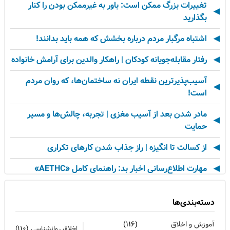
تغییرات بزرگ ممکن است: باور به غیرممکن بودن را کنار
بگذارید
اشتباه مرگبار مردم درباره بخشش که همه باید بدانند!
رفتار مقابله‌جویانه کودکان | راهکار والدین برای آرامش خانواده
آسیب‌پذیرترین نقطه ایران نه ساختمان‌ها، که روان مردم
است!
مادر شدن بعد از آسیب مغزی | تجربه، چالش‌ها و مسیر
حمایت
از کسالت تا انگیزه | راز جذاب شدن کارهای تکراری
مهارت اطلاع‌رسانی اخبار بد: راهنمای کامل «AETHC»
ترندهای عاشقی ۲۰۲۶ که همه را شوکه می‌کند!
دسته‌بندی‌ها
رهبران خاکستری | وقتی خم کردن قوانین، قدرت می‌آورد
آموزش و اخلاق
(۱۱۶)
اخلاق روانشناسی
(۱۱۰)