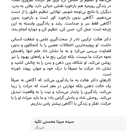
می‌دهد و تنظیم بر اساس آن، برای هر حرکت ضروری است.
در زندگی روزمره هم بازخورد نقشی حیاتی دارد. وقتی به بدن،
دیگران یا نتایج بی‌توجه شویم، توانایی تنظیم دقیق را از دست
می‌دهیم. آگاهی بدون بازخورد کور است و بازخورد بدون
آگاهی فقط سر و صداست. رشد و یادگیری وابسته به این
چرخه است: عمل کن، حس کن، تنظیم کن و دوباره انجام بده.
دکتر هالت ترکیبی نادر از سخت‌گیری علمی و شفقت انسانی
داشت. او پیچیده‌ترین اختلالات عصبی را با کنجکاوی و بدون
قضاوت بررسی می‌کرد و به ما نشان داد علم تنها راهنمای
نحوه حرکت ما نیست، بلکه چرایی رنج ما و راه‌های بهبود را نیز
روشن می‌کند. او شکاف بین ذهن و بدن را به چالش کشید و
نشان داد حرکت ما عمیقاً با درک خود و جهان پیوند خورده
است.
کارهای دکتر هالت به ما یادآوری می‌کند که آگاهی نه صرفاً
یک حالت ذهنی بلکه مهارتی در مغز است که حرکت را زیبا
می‌کند، یادگیری را پایدار می‌سازد و نیت را به واقعیت تبدیل
می‌کند. روحش شاد و یادش گرامی باد؛ و ما باید میراث او را با
حرکت، تفکر و زندگی با آگاهی بیشتر پاس بداریم.
سیده مبینا محسنی تکیه
خبرنگار