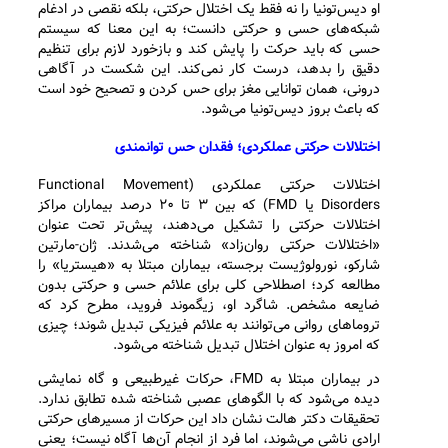
او دیس‌تونیا را نه فقط یک اختلال حرکتی، بلکه نقصی در ادغام
شبکه‌های حسی و حرکتی دانست؛ به این معنا که سیستم
حسی که باید حرکت را پایش کند و بازخورد لازم برای تنظیم
دقیق را بدهد، درست کار نمی‌کند. این شکست در آگاهی
درونی، همان توانایی مغز برای حس کردن و تصحیح خود است
که باعث بروز دیس‌تونیا می‌شود.
اختلالات حرکتی عملکردی؛ فقدان حس توانمندی
اختلالات حرکتی عملکردی (Functional Movement
Disorders یا FMD) که بین ۳ تا ۲۰ درصد بیماران مراکز
اختلالات حرکتی را تشکیل می‌دهند، پیش‌تر تحت عنوان
«اختلالات حرکتی روان‌زاد» شناخته می‌شدند. ژان-مارتین
شارکو، نورولوژیست برجسته، بیماران مبتلا به «هیستریا» را
مطالعه کرد؛ اصطلاحی کلی برای علائم حسی و حرکتی بدون
ضایعه مشخص. شاگرد او، زیگموند فروید، مطرح کرد که
تروماهای روانی می‌توانند به علائم فیزیکی تبدیل شوند؛ چیزی
که امروز به عنوان اختلال تبدیل شناخته می‌شود.
در بیماران مبتلا به FMD، حرکات غیرطبیعی و گاه نمایشی
دیده می‌شود که با الگوهای عصبی شناخته شده تطابق ندارد.
تحقیقات دکتر هالت نشان داد این حرکات از مسیرهای حرکتی
ارادی ناشی می‌شوند، اما فرد از انجام آن‌ها آگاه نیست؛ یعنی