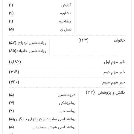
گزارش
(۱)
نسلی که در اثر بحران رشد کرد از فرسودگی روانی رنج میبرد
مشاوره
(۶)
زنان: نقش کلیدی تاب آوری در شرایط بحران
مصاحبه
(۱)
نسل زد
(۵)
آیا پرخوری و ریزه خواری ارتباطی با استرس دارد؟
خانواده
(۱۴۳)
روانشناسی ازدواج
(۵۷)
اضطراب ناگهانی
روانشناسی خانواده
(۸۵)
تشدید تر شدن نقرس آیا ارتباطی با استرس و اضطراب دارد؟
خبر مهم اول
(۱,۱۸۲)
جنگ اضطراب با مواد خوراکی
خبر مهم دوم
(۳۱۴)
خبر مهم سوم
اضطراب را برای خود پر رنگ نکنید
(۲۴۰)
دانش و پژوهش
(۳۳)
برای بهبود سلامت روان لازم است روزانه از آن مراقبت کنیم
داروشناسی
(۵)
روانپزشکی
(۳)
روانسنجی
(۲)
روانشناسی سلامت و درمانهای جایگزین
(۵)
روانشناسی هوش مصنوعی
(۵)