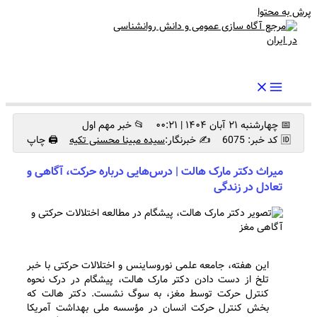
پرش به محتوا
رواندرمان: مرجع برتر اخبار روانشناسی و سلامت روان در ایران
📅 چهارشنبه ۲۱ آبان ۱۴۰۴ | ۰۰:۲۱
📂 خبر مهم اول
🆔 کد خبر: 6075
✍️ خبرنگار:
سیده مبینا محسنی تکیه
🖨 چاپ
میراث دکتر مارک هالت | درس‌هایی درباره حرکت، آگاهی و
تعادل در زندگی
این هفته، جامعه علمی نوروساینس و اختلالات حرکتی با خبر
تلخ از دست دادن دکتر مارک هالت، پیشگام در درک نحوه
کنترل حرکت توسط مغز، به سوگ نشست. دکتر هالت که
بخش کنترل حرکت انسان در مؤسسه ملی بهداشت آمریکا