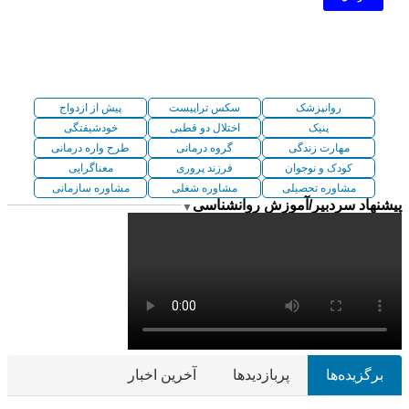
روانپزشک
سکس تراپیست
پیش از ازدواج
پنیک
اختلال دو قطبی
خودشیفتگی
مهارت زندگی
گروه درمانی
طرح واره درمانی
کودک و نوجوان
فرزند پروری
معناگرایی
مشاوره تحصیلی
مشاوره شغلی
مشاوره سازمانی
پیشنهاد سردبیر/آموزش روانشناسی
▼
برگزیده‌ها
پربازدیدها
آخرین اخبار