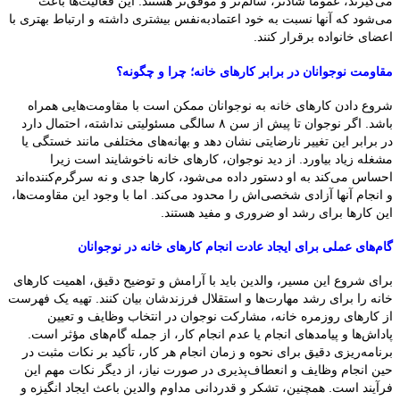
می‌گیرند، عموماً شادتر، سالم‌تر و موفق‌تر هستند. این فعالیت‌ها باعث
می‌شود که آنها نسبت به خود اعتمادبه‌نفس بیشتری داشته و ارتباط بهتری با
اعضای خانواده برقرار کنند.
مقاومت نوجوانان در برابر کارهای خانه؛ چرا و چگونه؟
شروع دادن کارهای خانه به نوجوانان ممکن است با مقاومت‌هایی همراه
باشد. اگر نوجوان تا پیش از سن ۸ سالگی مسئولیتی نداشته، احتمال دارد
در برابر این تغییر نارضایتی نشان دهد و بهانه‌های مختلفی مانند خستگی یا
مشغله زیاد بیاورد. از دید نوجوان، کارهای خانه ناخوشایند است زیرا
احساس می‌کند به او دستور داده می‌شود، کارها جدی و نه سرگرم‌کننده‌اند
و انجام آنها آزادی شخصی‌اش را محدود می‌کند. اما با وجود این مقاومت‌ها،
این کارها برای رشد او ضروری و مفید هستند.
گام‌های عملی برای ایجاد عادت انجام کارهای خانه در نوجوانان
برای شروع این مسیر، والدین باید با آرامش و توضیح دقیق، اهمیت کارهای
خانه را برای رشد مهارت‌ها و استقلال فرزندشان بیان کنند. تهیه یک فهرست
از کارهای روزمره خانه، مشارکت نوجوان در انتخاب وظایف و تعیین
پاداش‌ها و پیامدهای انجام یا عدم انجام کار، از جمله گام‌های مؤثر است.
برنامه‌ریزی دقیق برای نحوه و زمان انجام هر کار، تأکید بر نکات مثبت در
حین انجام وظایف و انعطاف‌پذیری در صورت نیاز، از دیگر نکات مهم این
فرآیند است. همچنین، تشکر و قدردانی مداوم والدین باعث ایجاد انگیزه و