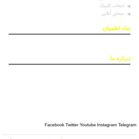
انتخاب کلینیک
مشاور آنلاین
نماد اطمینان
درباره ما
پایگاه اطلاع رسانی «روان درمان» با هدف افزایش آگاهی و
دسترسی به اطلاعات معتبر در حوزه سلامت روان ایجاد شده
است. تیمی از روانشناسان و خبرنگاران در این سایت بروزترین
اخبار، جدبدترین مقالات و مطالب علمی و ابزارهای کاربردی
مانند تست‌های روانشناختی را ارائه می‌دهند تا به بهبود کیفیت
زندگی و سلامت روان افراد کمک کنند.
Facebook
Twitter
Youtube
Instagram
Telegram