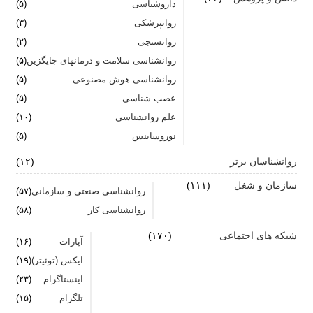
داروشناسی
(۵)
تشدید تر شدن نقرس آیا ارتباطی با استرس و اضطراب
روانپزشکی
(۳)
دارد؟
روانسنجی
(۲)
جنگ اضطراب با مواد خوراکی
روانشناسی سلامت و درمانهای جایگزین
(۵)
روانشناسی هوش مصنوعی
(۵)
اضطراب را برای خود پر رنگ نکنید
عصب شناسی
(۵)
علم روانشناسی
برای بهبود سلامت روان لازم است روزانه از آن مراقبت
(۱۰)
کنیم
نوروساینس
(۵)
روانشناسان برتر
(۱۲)
سازمان و شغل
(۱۱۱)
روانشناسی صنعتی و سازمانی
(۵۷)
روانشناسی کار
(۵۸)
شبکه های اجتماعی
(۱۷۰)
آپارات
(۱۶)
ایکس (توئیتر)
(۱۹)
اینستاگرام
(۲۳)
تلگرام
(۱۵)