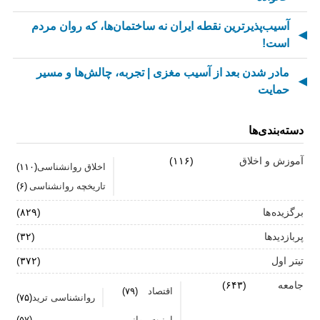
آسیب‌پذیرترین نقطه ایران نه ساختمان‌ها، که روان مردم
است!
مادر شدن بعد از آسیب مغزی | تجربه، چالش‌ها و مسیر
حمایت
از کسالت تا انگیزه | راز جذاب شدن کارهای تکراری
دسته‌بندی‌ها
مهارت اطلاع‌رسانی اخبار بد: راهنمای کامل «AETHC»
آموزش و اخلاق
(۱۱۶)
اخلاق روانشناسی
(۱۱۰)
ترندهای عاشقی ۲۰۲۶ که همه را شوکه می‌کند!
تاریخچه روانشناسی
(۶)
رهبران خاکستری | وقتی خم کردن قوانین، قدرت می‌آورد
برگزیده ها
(۸۲۹)
فناوری‌های نوین جایگزین تجربه انسانی در روان‌شناسی
پربازدیدها
(۳۲)
نیستند
تیتر اول
(۳۷۲)
روان‌شناسی زرد | جاذبه‌ها، چالش‌ها و آسیب‌ها
جامعه
(۶۴۳)
اقتصاد
(۷۹)
روانشناسی ترید
(۷۵)
زمان ترک شغل فرا رسیده است؟ ۷ نشانه که نباید نادیده
امنیت روانی
(۵۷)