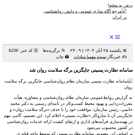
پرش به محتوا
رواندرمان: مرجع برتر اخبار روانشناسی و سلامت روان در ایران
📅 یکشنبه ۲۵ آبان ۱۴۰۴ | ۲۳:۰۹
📂 برگزیده ها
🆔 کد خبر: 6236
✍️ خبرنگار:
سیده مهسا سادات
🖨 چاپ
سامانه نظارت پسینی جایگزین برگه سلامت روان شد
به گزارش روابط‌عمومی سازمان نظام روان‌شناسی و مشاوره، هیأت
مقررات‌زدایی و بهبود محیط کسب‌وکار در نامه‌ای رسمی به دکتر محمد
حاتمی، رئیس سازمان، موافقت خود را با حذف «برگه سلامت روان» و
جایگزینی آن با سازوکار «نظارت پسینی» اعلام کرد. این تصمیم، گامی مهم
در بهینه‌سازی فرآیندهای اداری و ارتقای کیفیت ارائه خدمات روان‌شناسی
در کشور محسوب می‌شود.
بر اساس این مصوبه، سامانه نظارت پسینی که توسط واحد فناوری