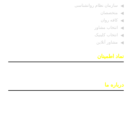
سازمان نظام روانشناسی
متخصصان
کافه روان
انتخاب مشاور
انتخاب کلینیک
مشاور آنلاین
نماد اطمینان
درباره ما
پایگاه اطلاع رسانی «روان درمان» با هدف افزایش آگاهی و
دسترسی به اطلاعات معتبر در حوزه سلامت روان ایجاد شده
است. تیمی از روانشناسان و خبرنگاران در این سایت بروزترین
اخبار، جدبدترین مقالات و مطالب علمی و ابزارهای کاربردی
مانند تست‌های روانشناختی را ارائه می‌دهند تا به بهبود کیفیت