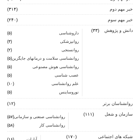
خبر مهم دوم
(۳۱۴)
آیا پرخوری و ریزه خواری ارتباطی با استرس دارد؟
خبر مهم سوم
(۲۴۰)
اضطراب ناگهانی
دانش و پژوهش
(۳۳)
داروشناسی
(۵)
تشدید تر شدن نقرس آیا ارتباطی با استرس و اضطراب
روانپزشکی
(۳)
دارد؟
روانسنجی
(۲)
جنگ اضطراب با مواد خوراکی
روانشناسی سلامت و درمانهای جایگزین
(۵)
روانشناسی هوش مصنوعی
(۵)
اضطراب را برای خود پر رنگ نکنید
عصب شناسی
(۵)
علم روانشناسی
برای بهبود سلامت روان لازم است روزانه از آن مراقبت
(۱۰)
کنیم
نوروساینس
(۵)
روانشناسان برتر
(۱۲)
سازمان و شغل
(۱۱۱)
روانشناسی صنعتی و سازمانی
(۵۷)
روانشناسی کار
(۵۸)
شبکه های اجتماعی
(۱۷۰)
آپارات
(۱۶)