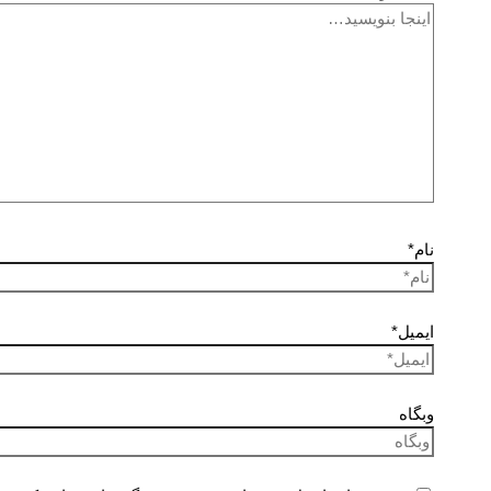
نام*
ایمیل*
وبگاه