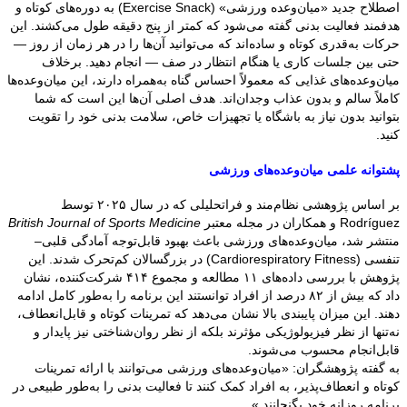
اصطلاح جدید «میان‌وعده ورزشی» (Exercise Snack) به دوره‌های کوتاه و
هدفمند فعالیت بدنی گفته می‌شود که کمتر از پنج دقیقه طول می‌کشند. این
حرکات به‌قدری کوتاه و ساده‌اند که می‌توانید آن‌ها را در هر زمان از روز —
حتی بین جلسات کاری یا هنگام انتظار در صف — انجام دهید. برخلاف
میان‌وعده‌های غذایی که معمولاً احساس گناه به‌همراه دارند، این میان‌وعده‌ها
کاملاً سالم و بدون عذاب وجدان‌اند. هدف اصلی آن‌ها این است که شما
بتوانید بدون نیاز به باشگاه یا تجهیزات خاص، سلامت بدنی خود را تقویت
کنید.
پشتوانه علمی میان‌وعده‌های ورزشی
بر اساس پژوهشی نظام‌مند و فراتحلیلی که در سال ۲۰۲۵ توسط
Rodríguez و همکاران در مجله معتبر
British Journal of Sports Medicine
منتشر شد، میان‌وعده‌های ورزشی باعث بهبود قابل‌توجه آمادگی قلبی–
تنفسی (Cardiorespiratory Fitness) در بزرگسالان کم‌تحرک شدند. این
پژوهش با بررسی داده‌های ۱۱ مطالعه و مجموع ۴۱۴ شرکت‌کننده، نشان
داد که بیش از ۸۲ درصد از افراد توانستند این برنامه را به‌طور کامل ادامه
دهند. این میزان پایبندی بالا نشان می‌دهد که تمرینات کوتاه و قابل‌انعطاف،
نه‌تنها از نظر فیزیولوژیکی مؤثرند بلکه از نظر روان‌شناختی نیز پایدار و
قابل‌انجام محسوب می‌شوند.
به گفته پژوهشگران: «میان‌وعده‌های ورزشی می‌توانند با ارائه تمرینات
کوتاه و انعطاف‌پذیر، به افراد کمک کنند تا فعالیت بدنی را به‌طور طبیعی در
برنامه روزانه خود بگنجانند.»