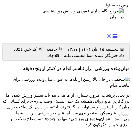
پرش به محتوا
رواندرمان: مرجع برتر اخبار روانشناسی و سلامت روان در ایران
📅 پنجشنبه ۱۵ آبان ۱۴۰۴ | ۱۳:۱۷
📂 جامعه
🆔 کد خبر: 5821
✍️ خبرنگار:
سیده مبینا محسنی تکیه
🖨 چاپ
میان‌وعده ورزشی | راز تناسب‌اندام در کمتر از پنج دقیقه
در دنیای پرشتاب امروز، بسیاری از ما می‌دانیم باید بیشتر ورزش کنیم، اما
بزرگ‌ترین مانع روانی همیشه یک چیز است: «وقت ندارم». برای کسانی که
میان کار، استرس و مسئولیت‌ها گرفتارند، اختصاص دادن یک ساعت برای
ورزش، غیرممکن به نظر می‌رسد. اما علم خبر خوشی دارد — شما
می‌توانید با «میان‌وعده‌های ورزشی» تنها در چند دقیقه، سطح سلامت و
انرژی خود را دگرگون کنید.