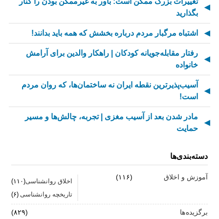
تغییرات بزرگ ممکن است: باور به غیرممکن بودن را کنار
بگذارید
اشتباه مرگبار مردم درباره بخشش که همه باید بدانند!
رفتار مقابله‌جویانه کودکان | راهکار والدین برای آرامش
خانواده
آسیب‌پذیرترین نقطه ایران نه ساختمان‌ها، که روان مردم
است!
مادر شدن بعد از آسیب مغزی | تجربه، چالش‌ها و مسیر
حمایت
از کسالت تا انگیزه | راز جذاب شدن کارهای تکراری
دسته‌بندی‌ها
مهارت اطلاع‌رسانی اخبار بد: راهنمای کامل «AETHC»
آموزش و اخلاق
(۱۱۶)
اخلاق روانشناسی
(۱۱۰)
ترندهای عاشقی ۲۰۲۶ که همه را شوکه می‌کند!
تاریخچه روانشناسی
(۶)
رهبران خاکستری | وقتی خم کردن قوانین، قدرت می‌آورد
برگزیده ها
(۸۲۹)