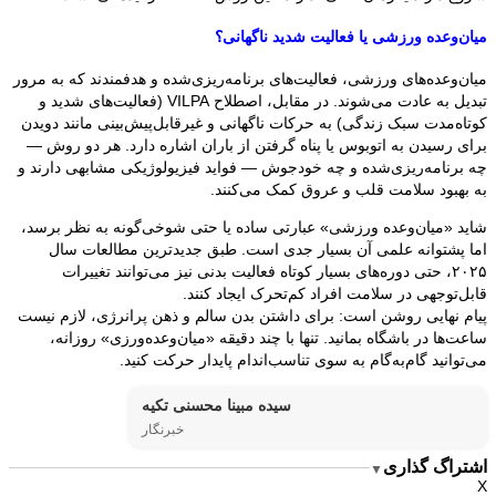
میان‌وعده ورزشی یا فعالیت شدید ناگهانی؟
میان‌وعده‌های ورزشی، فعالیت‌های برنامه‌ریزی‌شده و هدفمندند که به مرور
تبدیل به عادت می‌شوند. در مقابل، اصطلاح VILPA (فعالیت‌های شدید و
کوتاه‌مدت سبک زندگی) به حرکات ناگهانی و غیرقابل‌پیش‌بینی مانند دویدن
برای رسیدن به اتوبوس یا پناه گرفتن از باران اشاره دارد. هر دو روش —
چه برنامه‌ریزی‌شده و چه خودجوش — فواید فیزیولوژیکی مشابهی دارند و
به بهبود سلامت قلب و عروق کمک می‌کنند.
شاید «میان‌وعده ورزشی» عبارتی ساده یا حتی شوخی‌گونه به نظر برسد،
اما پشتوانه علمی آن بسیار جدی است. طبق جدیدترین مطالعات سال
۲۰۲۵، حتی دوره‌های بسیار کوتاه فعالیت بدنی نیز می‌توانند تغییرات
قابل‌توجهی در سلامت افراد کم‌تحرک ایجاد کنند.
پیام نهایی روشن است: برای داشتن بدن سالم و ذهن پرانرژی، لازم نیست
ساعت‌ها در باشگاه بمانید. تنها با چند دقیقه «میان‌وعده‌ورزی» روزانه،
می‌توانید گام‌به‌گام به سوی تناسب‌اندام پایدار حرکت کنید.
سیده مبینا محسنی تکیه
خبرنگار
اشتراگ گذاری
▼
X