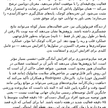
فعالیت پنج‌دقیقه‌ای را با موفقیت انجام می‌دهید، مغزتان دوپامین ترشح
می‌کند — همان مولکول پاداش که باعث احساس رضایت و استمرار رفتار
مثبت می‌شود. این تجربه‌های کوچک، پایه‌های شکل‌گیری «خودکارآمدی» را
می‌سازند؛ یعنی باور به توانایی خود برای موفق شدن.
از دیدگاه فیزیولوژیکی نیز، حتی فعالیت‌های بسیار کوتاه می‌توانند نتایج
چشمگیری داشته باشند. پژوهش‌ها نشان می‌دهند که سه نوبت بالا رفتن از
پله‌ها در طول روز (هر بار فقط ۱۰ ثانیه) می‌تواند به‌طور قابل‌توجهی
عملکرد قلب و ریه را بهبود دهد. این حرکات کوچک اما مؤثر، عملکرد
میتوکندری‌ها و مصرف اکسیژن در سلول‌ها را افزایش می‌دهند — دو عامل
کلیدی برای افزایش انرژی و استقامت بدن.
هرچند میان‌وعده‌ورزی برای افزایش آمادگی قلبی–تنفسی بسیار مؤثر
است، اما پژوهش‌ها نشان می‌دهند که تأثیر آن بر استقامت عضلانی در
سالمندان هنوز محدود است. همچنین، شواهد فعلی حاکی از آن است که
این روش تأثیر قابل‌توجهی بر شاخص‌های سلامت متابولیک (مانند قند یا
کلسترول خون) ندارد. بااین‌حال، Rodríguez و همکاران تأکید می‌کنند که
«ماهیت زمان‌کارآمد میان‌وعده‌های ورزشی می‌تواند بر موانع روانی مانند
کمبود وقت و انگیزه پایین غلبه کند.» البته باید دانست که میان‌وعده ورزشی
جایگزین کامل توصیه‌های رسمی سازمان جهانی بهداشت نیست — یعنی
هنوز توصیه می‌شود افراد بزرگسال دست‌کم ۱۵۰ دقیقه فعالیت متوسط یا
۷۵ دقیقه فعالیت شدید در هفته داشته باشند. اما برای کسانی که تازه قصد
شروع دارند یا زمان کافی ندارند، این روش نقطه آغاز ایده‌آلی است.