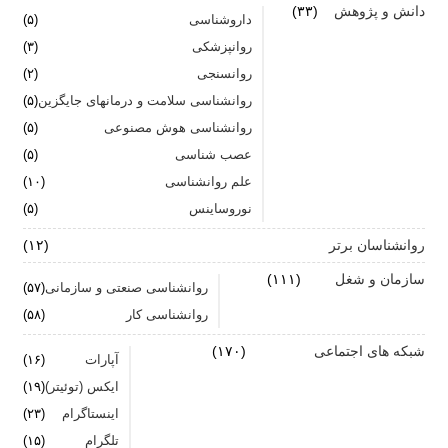
دانش و پژوهش
(۳۳)
داروشناسی
(۵)
تشدید تر شدن نقرس آیا ارتباطی با استرس و اضطراب
روانپزشکی
(۳)
دارد؟
روانسنجی
(۲)
جنگ اضطراب با مواد خوراکی
روانشناسی سلامت و درمانهای جایگزین
(۵)
روانشناسی هوش مصنوعی
(۵)
اضطراب را برای خود پر رنگ نکنید
عصب شناسی
(۵)
علم روانشناسی
برای بهبود سلامت روان لازم است روزانه از آن مراقبت
(۱۰)
کنیم
نوروساینس
(۵)
روانشناسان برتر
(۱۲)
سازمان و شغل
(۱۱۱)
روانشناسی صنعتی و سازمانی
(۵۷)
روانشناسی کار
(۵۸)
شبکه های اجتماعی
(۱۷۰)
آپارات
(۱۶)
ایکس (توئیتر)
(۱۹)
اینستاگرام
(۲۳)
تلگرام
(۱۵)