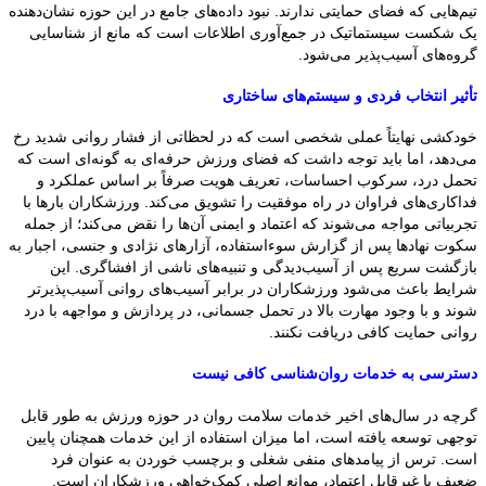
تیم‌هایی که فضای حمایتی ندارند. نبود داده‌های جامع در این حوزه نشان‌دهنده
یک شکست سیستماتیک در جمع‌آوری اطلاعات است که مانع از شناسایی
گروه‌های آسیب‌پذیر می‌شود.
تأثیر انتخاب فردی و سیستم‌های ساختاری
خودکشی نهایتاً عملی شخصی است که در لحظاتی از فشار روانی شدید رخ
می‌دهد، اما باید توجه داشت که فضای ورزش حرفه‌ای به گونه‌ای است که
تحمل درد، سرکوب احساسات، تعریف هویت صرفاً بر اساس عملکرد و
فداکاری‌های فراوان در راه موفقیت را تشویق می‌کند. ورزشکاران بارها با
تجربیاتی مواجه می‌شوند که اعتماد و ایمنی آن‌ها را نقض می‌کند؛ از جمله
سکوت نهادها پس از گزارش سوءاستفاده، آزارهای نژادی و جنسی، اجبار به
بازگشت سریع پس از آسیب‌دیدگی و تنبیه‌های ناشی از افشاگری. این
شرایط باعث می‌شود ورزشکاران در برابر آسیب‌های روانی آسیب‌پذیرتر
شوند و با وجود مهارت بالا در تحمل جسمانی، در پردازش و مواجهه با درد
روانی حمایت کافی دریافت نکنند.
دسترسی به خدمات روان‌شناسی کافی نیست
گرچه در سال‌های اخیر خدمات سلامت روان در حوزه ورزش به طور قابل
توجهی توسعه یافته است، اما میزان استفاده از این خدمات همچنان پایین
است. ترس از پیامدهای منفی شغلی و برچسب خوردن به عنوان فرد
ضعیف یا غیرقابل اعتماد، موانع اصلی کمک‌خواهی ورزشکاران است.