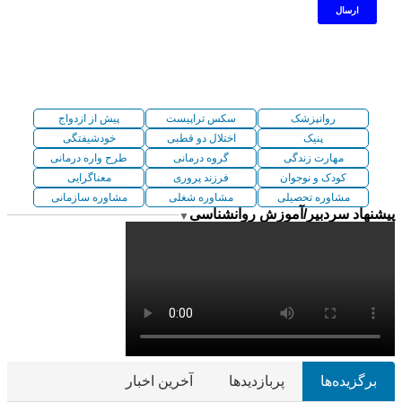
روانپزشک
سکس تراپیست
پیش از ازدواج
پنیک
اختلال دو قطبی
خودشیفتگی
مهارت زندگی
گروه درمانی
طرح واره درمانی
کودک و نوجوان
فرزند پروری
معناگرایی
مشاوره تحصیلی
مشاوره شغلی
مشاوره سازمانی
پیشنهاد سردبیر/آموزش روانشناسی
▼
برگزیده‌ها
پربازدیدها
آخرین اخبار