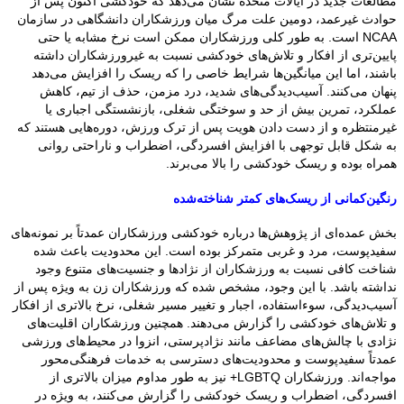
مطالعات جدید در ایالات متحده نشان می‌دهد که خودکشی اکنون پس از
حوادث غیرعمد، دومین علت مرگ میان ورزشکاران دانشگاهی در سازمان
NCAA است. به طور کلی ورزشکاران ممکن است نرخ مشابه یا حتی
پایین‌تری از افکار و تلاش‌های خودکشی نسبت به غیرورزشکاران داشته
باشند، اما این میانگین‌ها شرایط خاصی را که ریسک را افزایش می‌دهد
پنهان می‌کنند. آسیب‌دیدگی‌های شدید، درد مزمن، حذف از تیم، کاهش
عملکرد، تمرین بیش از حد و سوختگی شغلی، بازنشستگی اجباری یا
غیرمنتظره و از دست دادن هویت پس از ترک ورزش، دوره‌هایی هستند که
به شکل قابل توجهی با افزایش افسردگی، اضطراب و ناراحتی روانی
همراه بوده و ریسک خودکشی را بالا می‌برند.
رنگین‌کمانی از ریسک‌های کمتر شناخته‌شده
بخش عمده‌ای از پژوهش‌ها درباره خودکشی ورزشکاران عمدتاً بر نمونه‌های
سفیدپوست، مرد و غربی متمرکز بوده است. این محدودیت باعث شده
شناخت کافی نسبت به ورزشکاران از نژادها و جنسیت‌های متنوع وجود
نداشته باشد. با این وجود، مشخص شده که ورزشکاران زن به ویژه پس از
آسیب‌دیدگی، سوءاستفاده، اجبار و تغییر مسیر شغلی، نرخ بالاتری از افکار
و تلاش‌های خودکشی را گزارش می‌دهند. همچنین ورزشکاران اقلیت‌های
نژادی با چالش‌های مضاعف مانند نژادپرستی، انزوا در محیط‌های ورزشی
عمدتاً سفیدپوست و محدودیت‌های دسترسی به خدمات فرهنگی‌محور
مواجه‌اند. ورزشکاران LGBTQ+ نیز به طور مداوم میزان بالاتری از
افسردگی، اضطراب و ریسک خودکشی را گزارش می‌کنند، به ویژه در