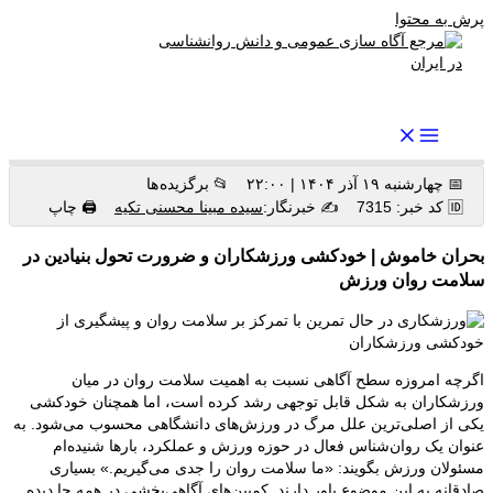
پرش به محتوا
رواندرمان: مرجع برتر اخبار روانشناسی و سلامت روان در ایران
📅 چهارشنبه ۱۹ آذر ۱۴۰۴ | ۲۲:۰۰
📂 برگزیده ها
🆔 کد خبر: 7315
✍️ خبرنگار:
سیده مبینا محسنی تکیه
🖨 چاپ
بحران خاموش | خودکشی ورزشکاران و ضرورت تحول بنیادین در
سلامت روان ورزش
اگرچه امروزه سطح آگاهی نسبت به اهمیت سلامت روان در میان
ورزشکاران به شکل قابل توجهی رشد کرده است، اما همچنان خودکشی
یکی از اصلی‌ترین علل مرگ در ورزش‌های دانشگاهی محسوب می‌شود. به
عنوان یک روان‌شناس فعال در حوزه ورزش و عملکرد، بارها شنیده‌ام
مسئولان ورزش بگویند: «ما سلامت روان را جدی می‌گیریم.» بسیاری
صادقانه به این موضوع باور دارند. کمپین‌های آگاهی‌بخشی در همه جا دیده