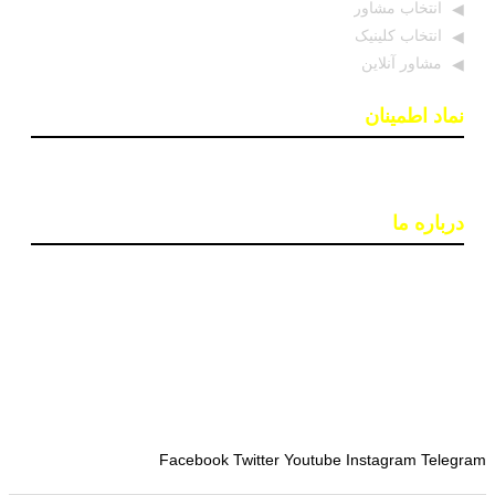
انتخاب مشاور
انتخاب کلینیک
مشاور آنلاین
نماد اطمینان
درباره ما
پایگاه اطلاع رسانی «روان درمان» با هدف افزایش آگاهی و
دسترسی به اطلاعات معتبر در حوزه سلامت روان ایجاد شده
است. تیمی از روانشناسان و خبرنگاران در این سایت بروزترین
اخبار، جدبدترین مقالات و مطالب علمی و ابزارهای کاربردی
مانند تست‌های روانشناختی را ارائه می‌دهند تا به بهبود کیفیت
زندگی و سلامت روان افراد کمک کنند.
Facebook
Twitter
Youtube
Instagram
Telegram