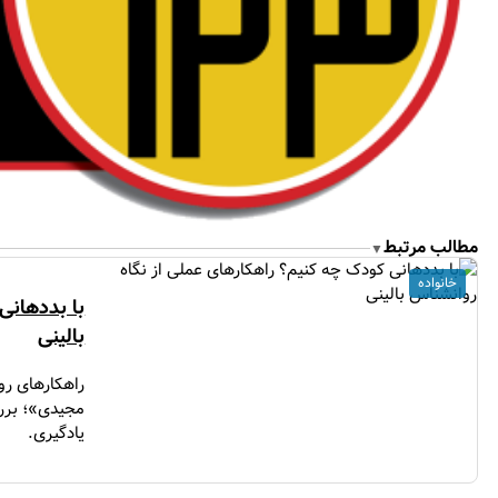
مطالب مرتبط
▼
خانواده
با بددهانی
بالینی
راهکارهای رو
مجیدی»؛ برر
یادگیری.