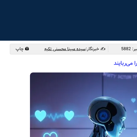
✍️ خبرنگار:
سیده مبینا محسنی تکیه
🖨 چاپ
می‌ربایند