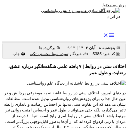
پرش به محتوا
رواندرمان: مرجع برتر اخبار روانشناسی و سلامت روان در ایران
📅 پنجشنبه ۰۸ آبان ۱۴۰۴ | ۰۹:۱۳
📂 برگزیده ها
🆔 کد خبر: 5385
✍️ خبرنگار:
سیده مبینا محسنی تکیه
🖨 چاپ
اختلاف سنی در روابط | ۷ یافته علمی شگفت‌انگیز درباره عشق،
رضایت و طول عمر
در دنیای امروز، اختلاف سنی در روابط عاشقانه به موضوعی پرچالش و در
عین حال جذاب برای پژوهش‌های روان‌شناسی تبدیل شده است. مطالعات
نشان می‌دهد که این تفاوت سنی نه‌تنها بر احساس رضایت و پایداری رابطه
تأثیر می‌گذارد، بلکه حتی می‌تواند با طول عمر و احساس امنیت روانی نیز
مرتبط باشد. اختلاف سنی در روابط امری رایج است. تنها ۱۰ درصد از
مردان با زنی ازدواج کرده‌اند که از آن‌ها به‌طور قابل‌توجهی بزرگ‌تر است،
در حالی که به‌طور میانگین مردان ۴.۲ سال از شریک زن خود بزرگ‌تر