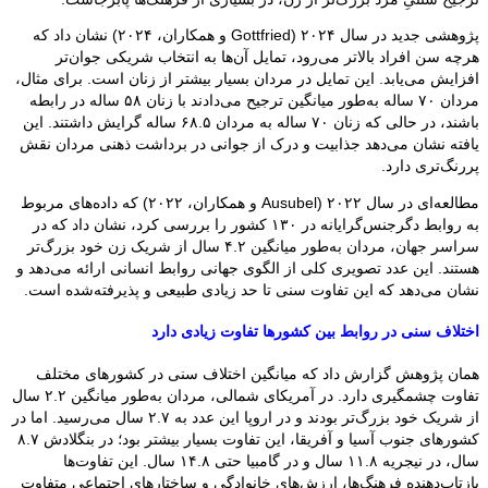
پژوهشی جدید در سال ۲۰۲۴ (Gottfried و همکاران، ۲۰۲۴) نشان داد که
هرچه سن افراد بالاتر می‌رود، تمایل آن‌ها به انتخاب شریکی جوان‌تر
افزایش می‌یابد. این تمایل در مردان بسیار بیشتر از زنان است. برای مثال،
مردان ۷۰ ساله به‌طور میانگین ترجیح می‌دادند با زنان ۵۸ ساله در رابطه
باشند، در حالی که زنان ۷۰ ساله به مردان ۶۸.۵ ساله گرایش داشتند. این
یافته نشان می‌دهد جذابیت و درک از جوانی در برداشت ذهنی مردان نقش
پررنگ‌تری دارد.
مطالعه‌ای در سال ۲۰۲۲ (Ausubel و همکاران، ۲۰۲۲) که داده‌های مربوط
به روابط دگرجنس‌گرایانه در ۱۳۰ کشور را بررسی کرد، نشان داد که در
سراسر جهان، مردان به‌طور میانگین ۴.۲ سال از شریک زن خود بزرگ‌تر
هستند. این عدد تصویری کلی از الگوی جهانی روابط انسانی ارائه می‌دهد و
نشان می‌دهد که این تفاوت سنی تا حد زیادی طبیعی و پذیرفته‌شده است.
اختلاف سنی در روابط بین کشورها تفاوت زیادی دارد
همان پژوهش گزارش داد که میانگین اختلاف سنی در کشورهای مختلف
تفاوت چشمگیری دارد. در آمریکای شمالی، مردان به‌طور میانگین ۲.۲ سال
از شریک خود بزرگ‌تر بودند و در اروپا این عدد به ۲.۷ سال می‌رسید. اما در
کشورهای جنوب آسیا و آفریقا، این تفاوت بسیار بیشتر بود؛ در بنگلادش ۸.۷
سال، در نیجریه ۱۱.۸ سال و در گامبیا حتی ۱۴.۸ سال. این تفاوت‌ها
بازتاب‌دهنده فرهنگ‌ها، ارزش‌های خانوادگی و ساختارهای اجتماعی متفاوت