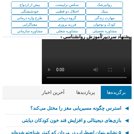
روانپزشک
سکس تراپیست
پیش از ازدواج
پنیک
اختلال دو قطبی
خودشیفتگی
مهارت زندگی
گروه درمانی
طرح واره درمانی
کودک و نوجوان
فرزند پروری
معناگرایی
مشاوره تحصیلی
مشاوره شغلی
مشاوره سازمانی
پیشنهاد سردبیر/آموزش روانشناسی
▼
برگزیده‌ها
پربازدیدها
آخرین اخبار
استرس چگونه مسیریابی مغز را مختل می‌کند؟
بازی‌های دیجیتالی و افزایش قند خون کودکان دیابتی
۵ نشانه پنهان اضطراب در مردان که کمتر شناخته شده‌اند